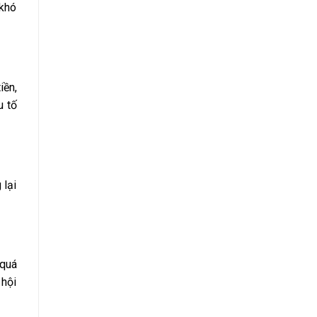
 khó
iền,
u tố
 lại
 quá
 hội