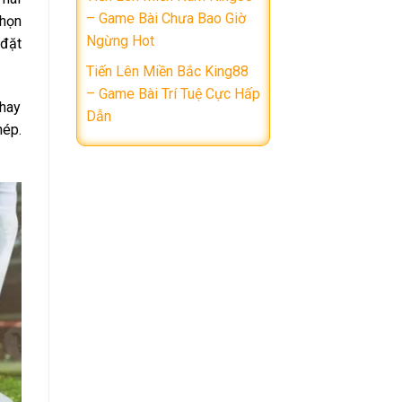
– Game Bài Chưa Bao Giờ
chọn
Ngừng Hot
 đặt
Tiến Lên Miền Bắc King88
– Game Bài Trí Tuệ Cực Hấp
 hay
Dẫn
hép.