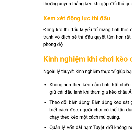
thường xuyên thắng kèo khi gặp đối thủ quen
Xem xét động lực thi đấu
Động lực thi đấu là yếu tố mang tính thời
tranh vô địch sẽ thi đấu quyết tâm hơn rất
phong độ.
Kinh nghiệm khi chơi kèo 
Ngoài lý thuyết, kinh nghiệm thực tế giúp b
Không nên theo kèo cảm tính: Rất nhiều 
giữ cái đầu lạnh khi tham gia kèo châu Á
Theo dõi biến động: Biến động kèo sát g
biết cách đọc, người chơi có thể tận d
chạy theo kèo một cách mù quáng.
Quản lý vốn dài hạn: Tuyệt đối không n