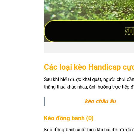
Các loại kèo Handicap cực
Sau khi hiểu được khái quát, người chơi cầ
thắng thua khác nhau, ảnh hưởng trực tiếp đ
Xem thêm:
kèo châu âu
Kèo đồng banh (0)
Kèo đồng banh xuất hiện khi hai đội được đ