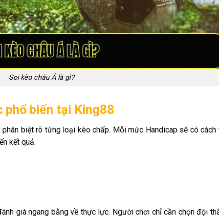
Soi kèo châu Á là gì?
 phổ biến tại King88
n phân biệt rõ từng loại kèo chấp. Mỗi mức Handicap sẽ có cách 
ến kết quả.
ánh giá ngang bằng về thực lực. Người chơi chỉ cần chọn đội th