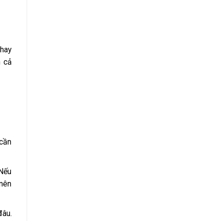
 hay
n cả
 cần
 Nếu
 nên
đâu.