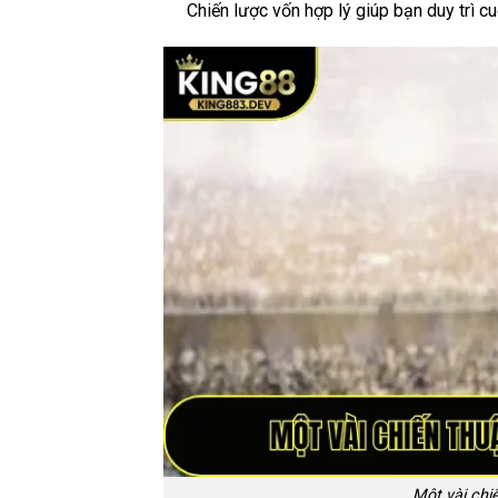
Chiến lược vốn hợp lý giúp bạn duy trì cu
Một vài chi