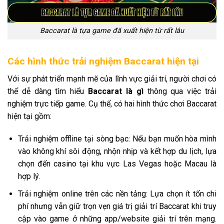
Baccarat là tựa game đã xuất hiện từ rất lâu
Các hình thức trải nghiệm Baccarat hiện tại
Với sự phát triển mạnh mẽ của lĩnh vực giải trí, người chơi có
thể dễ dàng tìm hiểu
Baccarat là gì
thông qua việc trải
nghiệm trực tiếp game. Cụ thể, có hai hình thức chơi Baccarat
hiện tại gồm:
Trải nghiệm offline tại sòng bạc: Nếu bạn muốn hòa mình
vào không khí sôi động, nhộn nhịp và kết hợp du lịch, lựa
chọn đến casino tại khu vực Las Vegas hoặc Macau là
hợp lý.
Trải nghiệm online trên các nền tảng: Lựa chọn ít tốn chi
phí nhưng vẫn giữ trọn vẹn giá trị giải trí Baccarat khi truy
cập vào game ở những app/website giải trí trên mạng.