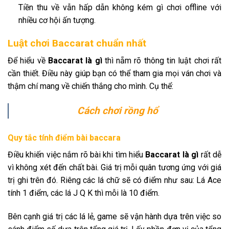
Tiền thu về vẫn hấp dẫn không kém gì chơi offline với
nhiều cơ hội ấn tượng.
Luật chơi Baccarat chuẩn nhất
Để hiểu về
Baccarat là gì
thì nẵm rõ thông tin luật chơi rất
cần thiết. Điều này giúp bạn có thể tham gia mọi ván chơi và
thậm chí mang về chiến thắng cho mình. Cụ thể:
Xem thêm:
Cách chơi rồng hổ
Quy tắc tính điểm bài baccara
Điều khiến việc nắm rõ bài khi tìm hiểu
Baccarat là gì
rất dễ
vì không xét đến chất bài. Giá trị mỗi quân tương ứng với giá
trị ghi trên đó. Riêng các lá chữ sẽ có điểm như sau: Lá Ace
tính 1 điểm, các lá J Q K thì mỗi là 10 điểm.
Bên cạnh giá trị các lá lẻ, game sẽ vận hành dựa trên việc so