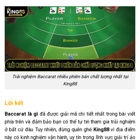
Trải nghiệm Baccarat nhiều phiên bản chất lượng nhất tại
King88
Lời kết
Baccarat là gì
đã được giải mã chi tiết nhất trong bài viết
phía trên và đảm bảo bạn có thể tự tin tham gia trải nghiệm
ở bất cứ đâu. Tuy nhiên, đừng quên ghé
King88
vì địa điểm
này có kinh nghiệm vận hành, uy tín trong lĩnh vực giải trí ảo