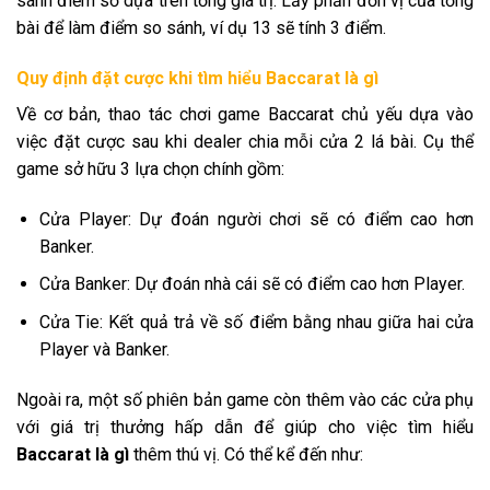
sánh điểm số dựa trên tổng giá trị. Lấy phần đơn vị của tổng
bài để làm điểm so sánh, ví dụ 13 sẽ tính 3 điểm.
Quy định đặt cược khi tìm hiểu Baccarat là gì
Về cơ bản, thao tác chơi game Baccarat chủ yếu dựa vào
việc đặt cược sau khi dealer chia mỗi cửa 2 lá bài. Cụ thể
game sở hữu 3 lựa chọn chính gồm:
Cửa Player: Dự đoán người chơi sẽ có điểm cao hơn
Banker.
Cửa Banker: Dự đoán nhà cái sẽ có điểm cao hơn Player.
Cửa Tie: Kết quả trả về số điểm bằng nhau giữa hai cửa
Player và Banker.
Ngoài ra, một số phiên bản game còn thêm vào các cửa phụ
với giá trị thưởng hấp dẫn để giúp cho việc tìm hiểu
Baccarat là gì
thêm thú vị. Có thể kể đến như: