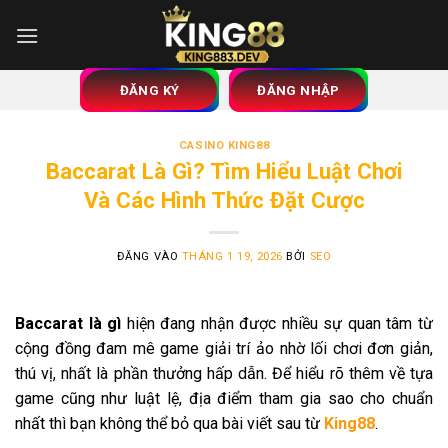
Bỏ
qua
nội
dung
ĐĂNG KÝ
ĐĂNG NHẬP
CASINO KING88
Baccarat Là Gì? Tìm Hiểu Luật Chơi
Và Các Hình Thức Đặt Cược
ĐĂNG VÀO
THÁNG 1 19, 2026
BỞI
SEO
Baccarat là gì
hiện đang nhận được nhiều sự quan tâm từ
cộng đồng đam mê game giải trí ảo nhờ lối chơi đơn giản,
thú vị, nhất là phần thưởng hấp dẫn. Để hiểu rõ thêm về tựa
game cũng như luật lệ, địa điểm tham gia sao cho chuẩn
nhất thì bạn không thể bỏ qua bài viết sau từ
King88
.